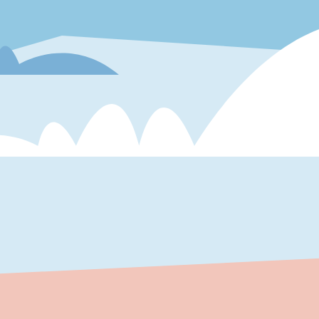
«
»
«
»
Наши работы
отзывы клиентов
публикации прессы